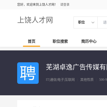
您好，欢迎来到上饶人才网！
请登录
上饶人才网
职位
首页
职位搜索
简历中心
芜湖卓逸广告传媒有
IT|通信|电子|互联网
|
其他性质
|
500-