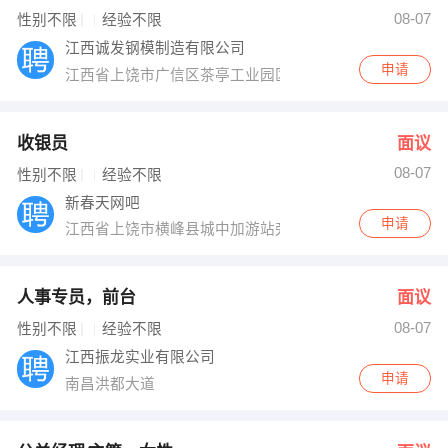
08-07
性别不限
经验不限
出纳
保险
江西诚发钢模制造有限公司
申请
编辑
法律
江西省上饶市广信区茶亭工业园区发展大道12-2号
保洁
贸易采购
收银员
面议
跟单
理财顾问
08-07
性别不限
经验不限
新春天网吧
其他职位
申请
江西省上饶市横峰县城中加游站旁新春天网吧
人事专员，前台
面议
08-07
性别不限
经验不限
江西振龙实业有限公司
申请
南昌洪都大道