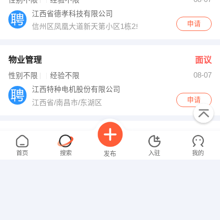
性别不限
经验不限
江西省德孝科技有限公司
申请
信州区凤凰大道新天第小区1栋2单元901室
物业管理
面议
08-07
性别不限
经验不限
江西特种电机股份有限公司
申请
江西省/南昌市/东湖区
游戏推广专员
面议
08-07
性别不限
经验不限
首页
搜索
入驻
我的
发布
南昌市石榴科技有限公司
申请
上海路699文化创意园区B9栋
会计
面议