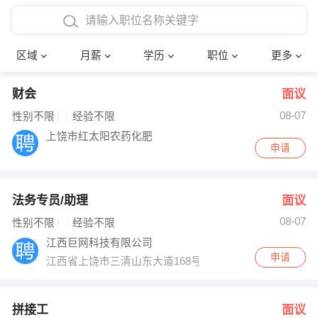
4000-5000元
本科
行政后勤
建筑装潢
确定
区域
月薪
学历
职位
更多
5000-8000元
硕士
销售岗位
教师
财会
面议
8000-12000元
博士
文员
护士
08-07
性别不限
经验不限
12000-20000元
财务会计
传单派发
上饶市红太阳农药化肥
申请
其他
超市零售
促销导购
法务专员/助理
面议
网络IT
保健按摩
08-07
性别不限
经验不限
快递员
前台接待
江西巨网科技有限公司
申请
江西省上饶市三清山东大道168号上饶经数字经济产业园9
收银员
技术员/工程师
水电/机修
部门经理
拼接工
面议