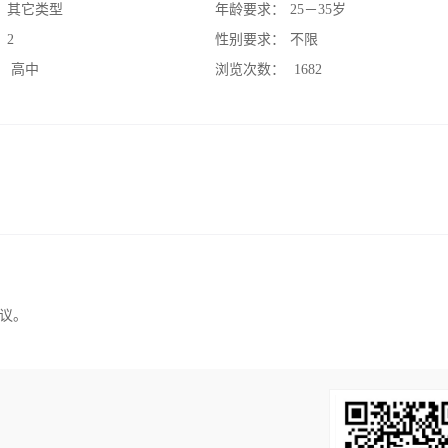
：
其它类型
年龄要求：
25－35岁
：
2
性别要求：
不限
：
高中
浏览次数：
1682
议。